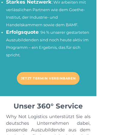
Starkes Netzwerk
:
Wir arbeiten mit
verlässlichen Partnern wie dem Goethe-
Institut, der Industrie- und
Handelskammern sowie dem BAMF.
Erfolgsquote
: 94 % unserer gestarteten
Auszubildenden sind noch heute aktiv im
Programm – ein Ergebnis, das für sich
spricht.
JETZT TERMIN VEREINBAREN
Unser 360° Service
Why Not Logistics unterstützt Sie als
deutsches Unternehmen dabei,
passende Auszubildende aus dem