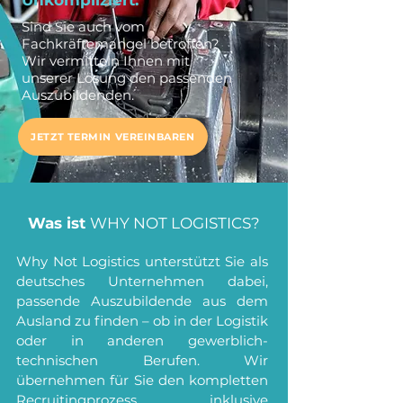
Unkompliziert.
Sind Sie auch vom
Fachkräftemangel betroffen?
Wir vermitteln Ihnen mit
unserer Lösung den passenden
Auszubildenden.
JETZT TERMIN VEREINBAREN
Was ist
WHY NOT LOGISTICS?
Why Not Logistics unterstützt Sie als
deutsches Unternehmen dabei,
passende Auszubildende aus dem
Ausland zu finden – ob in der Logistik
oder in anderen gewerblich-
technischen Berufen. Wir
übernehmen für Sie den kompletten
Recruitingprozess inklusive